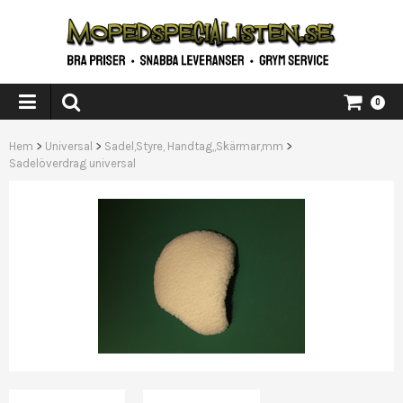
0
Hem
>
Universal
>
Sadel,Styre, Handtag,,Skärmar,mm
>
Sadelöverdrag universal