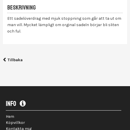
BESKRIVNING
Ett sadelöverdrag med mjuk stoppning som går att ta ut om
Gas...)
man vill. Mycket lämpligt om orginal sadeln börjar bli sliten
och ful.
Tillbaka
INFO
Hem
Köpvillkor
Kontakta mig