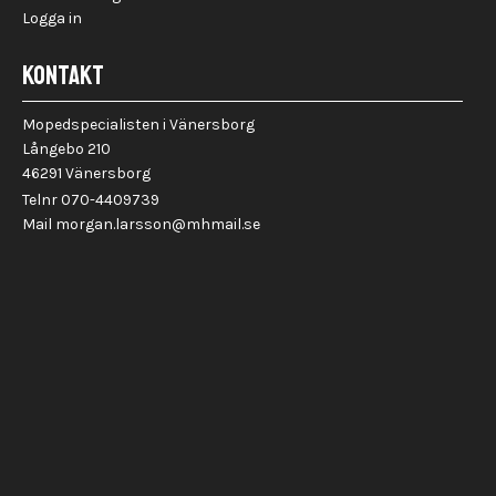
Logga in
KONTAKT
Mopedspecialisten i Vänersborg
Långebo 210
46291 Vänersborg
Telnr 070-4409739
Mail morgan.larsson@mhmail.se