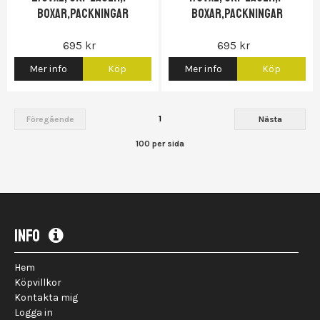
boxar,Packningar
boxar,Packningar
695 kr
695 kr
Mer info
Köp
Mer info
Köp
1
Föregående
Nästa
100 per sida
INFO
Hem
Köpvillkor
Kontakta mig
Logga in