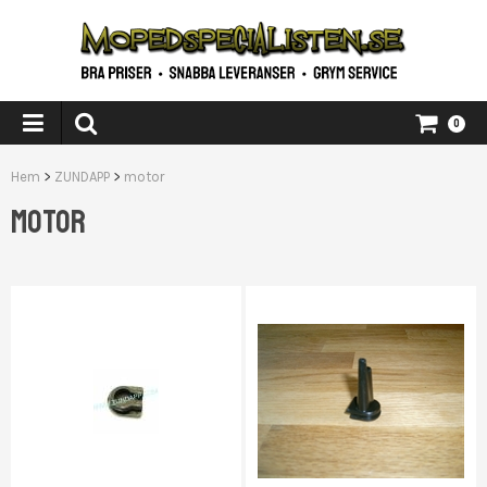
0
Hem
>
ZUNDAPP
>
motor
MOTOR