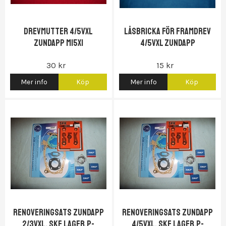
Drevmutter 4/5vxl
Låsbricka för framdrev
Zundapp M15x1
4/5vxl Zundapp
30 kr
15 kr
Mer info
Köp
Mer info
Köp
Renoveringsats Zundapp
Renoveringsats Zundapp
2/3vxl, SKF lager,P-
4/5vxl, SKF lager,P-