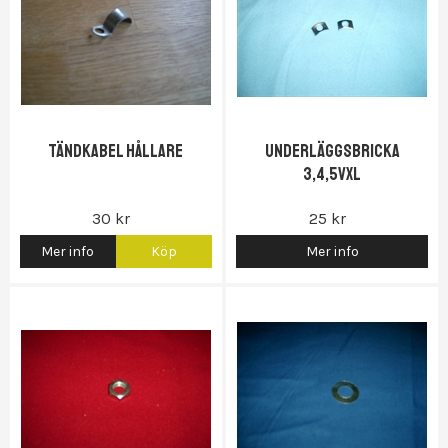
Tändkabel hållare
Underläggsbricka
3,4,5vxl
30 kr
25 kr
Mer info
Köp
Mer info