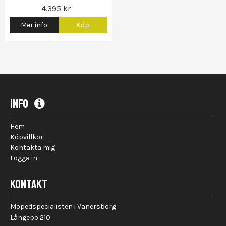
4.395 kr
Mer info
Köp
Gas...)
INFO
Hem
Köpvillkor
Kontakta mig
Logga in
KONTAKT
Mopedspecialisten i Vänersborg
Långebo 210