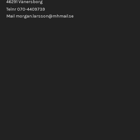
46291 Vänersborg
Telnr 070-4409739
Mail morgan.larsson@mhmail.se