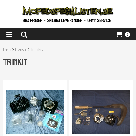
0
Hem
>
Honda
>
Trimkit
TRIMKIT