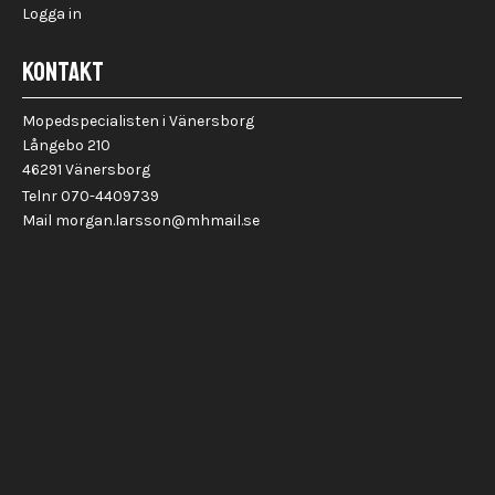
Logga in
KONTAKT
Mopedspecialisten i Vänersborg
Långebo 210
46291 Vänersborg
Telnr 070-4409739
Mail morgan.larsson@mhmail.se