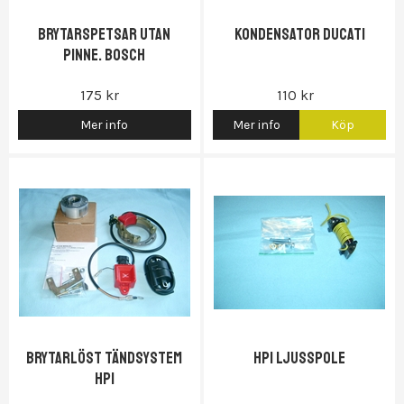
Brytarspetsar utan
Kondensator Ducati
pinne. Bosch
175 kr
110 kr
Mer info
Mer info
Köp
Brytarlöst tändsystem
HPI Ljusspole
HPI