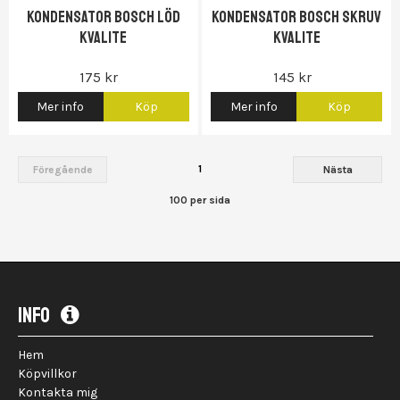
Kondensator Bosch löd
Kondensator Bosch skruv
Kvalite
Kvalite
175 kr
145 kr
Mer info
Köp
Mer info
Köp
1
Föregående
Nästa
100 per sida
INFO
Hem
Köpvillkor
Kontakta mig