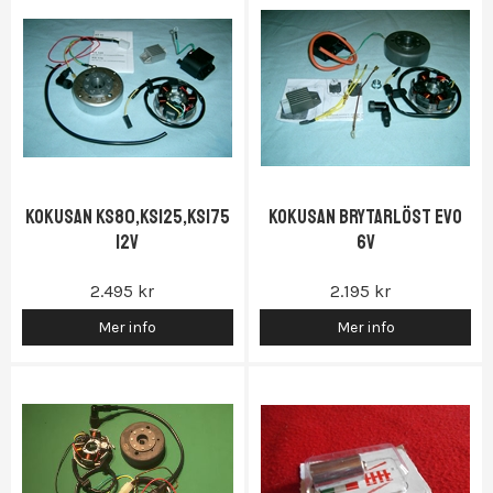
Kokusan KS80,KS125,KS175
Kokusan Brytarlöst EVO
12V
6V
2.495 kr
2.195 kr
Mer info
Mer info