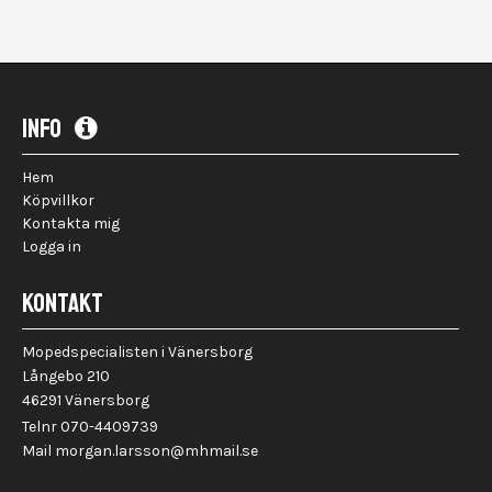
INFO
Hem
Köpvillkor
Kontakta mig
Logga in
KONTAKT
Mopedspecialisten i Vänersborg
Långebo 210
46291 Vänersborg
Telnr 070-4409739
Mail morgan.larsson@mhmail.se