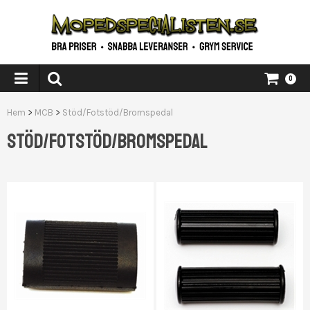
0
Hem
>
MCB
>
Stöd/Fotstöd/Bromspedal
STÖD/FOTSTÖD/BROMSPEDAL