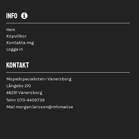
INFO
Hem
Köpvillkor
Kontakta mig
Logga in
KONTAKT
Mopedspecialisten i Vänersborg
Långebo 210
46291 Vänersborg
Telnr 070-4409739
Mail morgan.larsson@mhmail.se