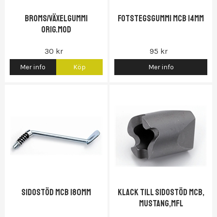
Broms/växelgummi
Fotstegsgummi MCB 14mm
orig.mod
30 kr
95 kr
Mer info
Köp
Mer info
Sidostöd MCB 180mm
Klack till sidostöd MCB,
Mustang,Mfl