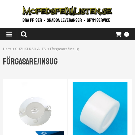
0
Hem
>
SUZUKI K50 & TS
>
Förgasare/Insug
FÖRGASARE/INSUG