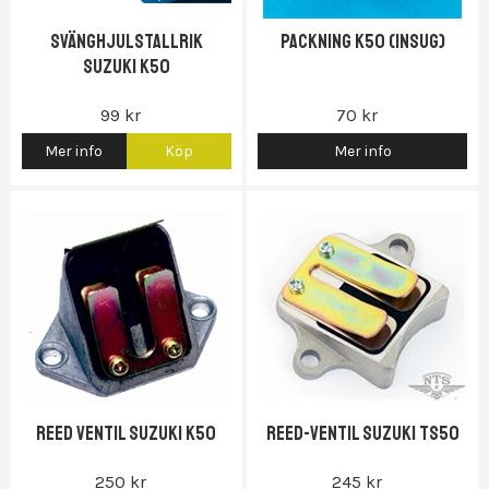
Svänghjulstallrik
Packning K50 (insug)
Suzuki K50
99 kr
70 kr
Mer info
Köp
Mer info
Reed ventil Suzuki K50
Reed-Ventil Suzuki TS50
250 kr
245 kr