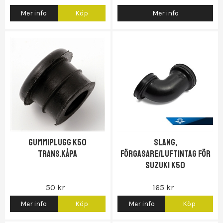
Mer info
Köp
Mer info
Gas...)
Gummiplugg K50
Slang,
trans.kåpa
förgasare/luftintag för
Suzuki K50
50 kr
165 kr
Mer info
Köp
Mer info
Köp