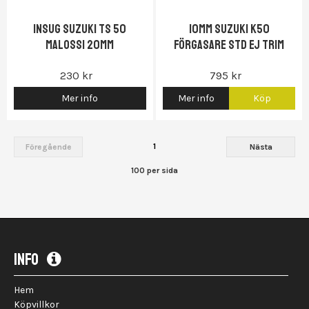
Insug Suzuki TS 50
10mm Suzuki K50
Malossi 20mm
förgasare std ej trim
230 kr
795 kr
Mer info
Mer info
Köp
1
Föregående
Nästa
100 per sida
INFO
Hem
Köpvillkor