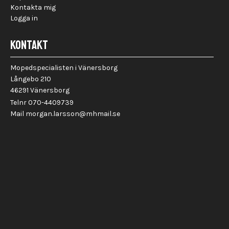
Kontakta mig
Logga in
KONTAKT
Mopedspecialisten i Vänersborg
Långebo 210
46291 Vänersborg
Telnr 070-4409739
Mail morgan.larsson@mhmail.se