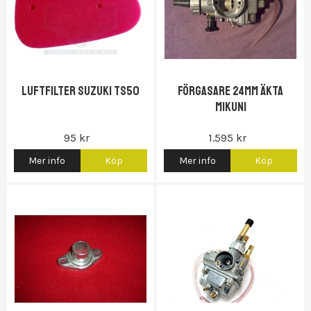
Luftfilter Suzuki TS50
Förgasare 24mm Äkta
Mikuni
95 kr
1.595 kr
Mer info
Köp
Mer info
Köp