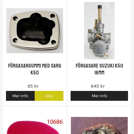
Förgasargummi med sarg
Förgasare Suzuki K50
K50
16mm
95 kr
645 kr
Mer info
Köp
Mer info