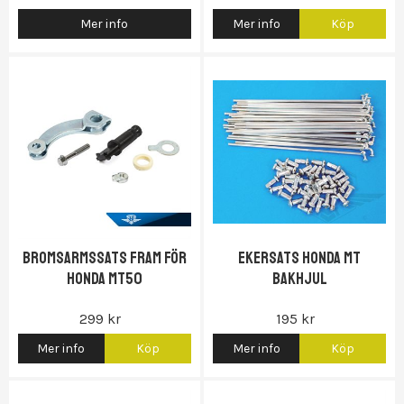
Mer info
Mer info
Köp
Gas...)
Bromsarmssats Fram för
Ekersats Honda MT
Honda MT50
Bakhjul
299 kr
195 kr
Mer info
Köp
Mer info
Köp