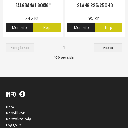
Fälgbana 1,60x16"
Slang 225/250-16
745 kr
95 kr
Mer info
Köp
Mer info
Köp
1
Föregående
Nästa
100 per sida
INFO
Hem
Köpvillkor
Kontakta mig
Logga in