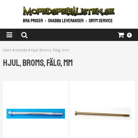
0
Hem
>
Honda
>
Hjul, Broms, Fälg, mm
HJUL, BROMS, FÄLG, MM