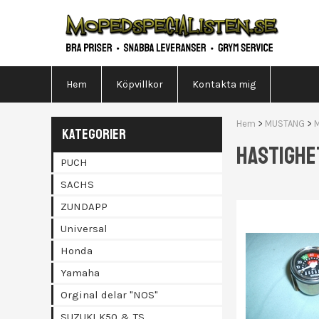
Hem
Köpvillkor
Kontakta mig
Hem
>
MUSTANG
>
KATEGORIER
HASTIGHE
PUCH
SACHS
ZUNDAPP
Universal
Honda
Yamaha
Orginal delar "NOS"
SUZUKI K50 & TS