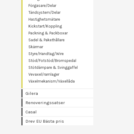
Förgasare/Delar
Tändsystem/Delar
Hastighetsmätare
Kickstart/Koppling
Packning & Packboxar
Sadel & Pakethållare
Skärmar
Styre/Handtag/Wire
Stöd/Fotstöd/Bromspedal
Stötdämpare & Svinggaffel
Vevaxel/ramlager
Växelmekanism/Växellåda
Gilera
Renoveringssatser
Casal
Drev EU Bästa pris