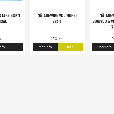
ätare 80km
Mätarewire VDO/Huret
Mätarew
rsal
svart
VDO/VDO & V
7
kr
150 kr
9
nfo
Mer info
Köp
Mer info