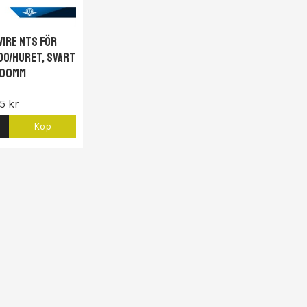
ire NTS för
DO/Huret, Svart
00mm
5 kr
Köp