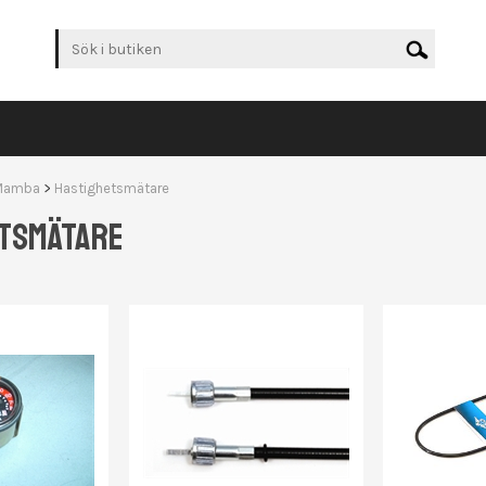
Mamba
>
Hastighetsmätare
TSMÄTARE