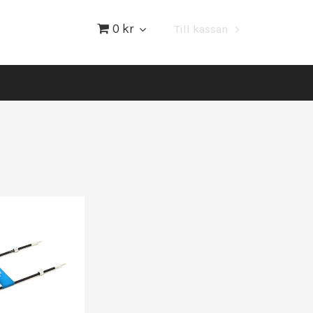
0 kr
Till kassan