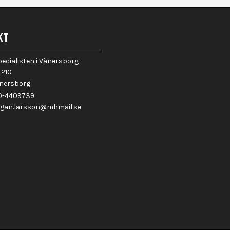
KT
cialisten i Vänersborg
 210
änersborg
70-4409739
rgan.larsson@mhmail.se