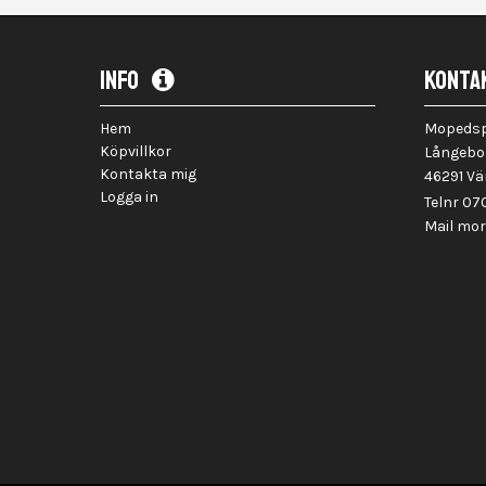
INFO
KONTA
Hem
Mopedspe
Köpvillkor
Långebo
Kontakta mig
46291 V
Logga in
Telnr 0
Mail mo