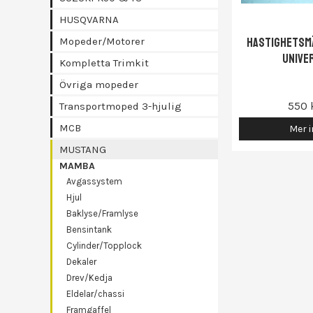
HUSQVARNA
Hastighetsm
Mopeder/Motorer
Unive
Kompletta Trimkit
Övriga mopeder
550 
Transportmoped 3-hjulig
MCB
Mer i
MUSTANG
MAMBA
Avgassystem
Hjul
Baklyse/Framlyse
Bensintank
Cylinder/Topplock
Dekaler
Drev/Kedja
Eldelar/chassi
Framgaffel