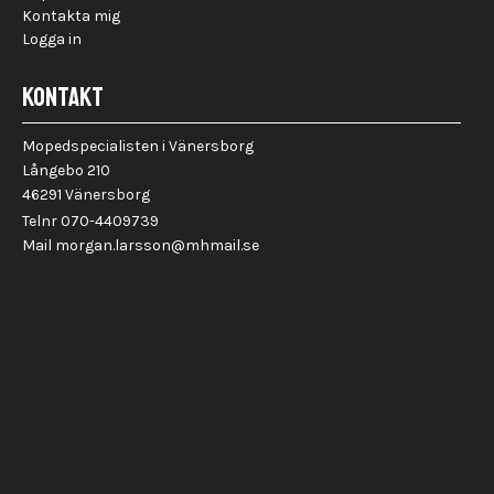
Kontakta mig
Logga in
KONTAKT
Mopedspecialisten i Vänersborg
Långebo 210
46291 Vänersborg
Telnr 070-4409739
Mail morgan.larsson@mhmail.se