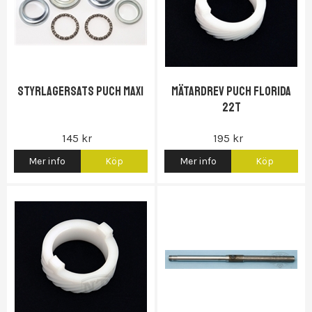
Styrlagersats Puch Maxi
Mätardrev Puch Florida
22t
145 kr
195 kr
Mer info
Köp
Mer info
Köp