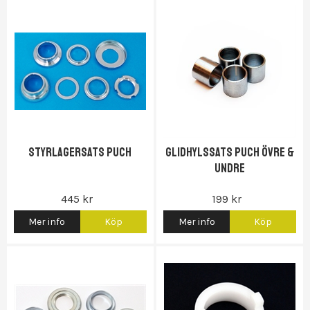
Styrlagersats Puch
Glidhylssats Puch övre &
undre
445 kr
199 kr
Mer info
Köp
Mer info
Köp