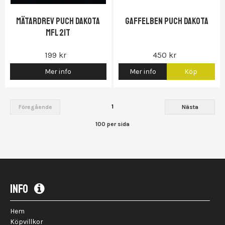
Mätardrev Puch Dakota
Gaffelben Puch Dakota
mfl 21t
199 kr
450 kr
Mer info
Mer info
Köp
1
Föregående
Nästa
100 per sida
INFO
Hem
Köpvillkor