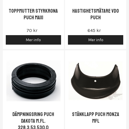
Toppmutter styrkrona
Hastighetsmätare VDO
Puch Maxi
Puch
70 kr
645 kr
Mer info
Mer info
Dämpningsring Puch
Stänklapp Puch monza
Dakota m.fl.
mfl
328.3.53.530.0