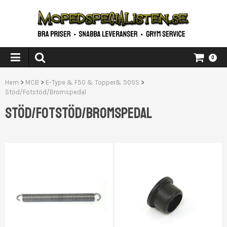
0
Hem
>
MCB
>
E-Type & F50 & Topper& 50SS
>
Stöd/Fotstöd/Bromspedal
STÖD/FOTSTÖD/BROMSPEDAL