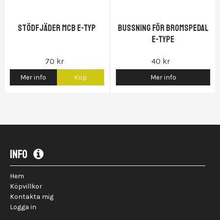
Stödfjäder MCB E-typ
Bussning för bromspedal
E-Type
70 kr
40 kr
Mer info
Köp
Mer info
INFO
Hem
Köpvillkor
Kontakta mig
Logga in