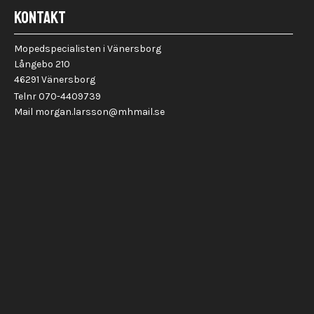
KONTAKT
Mopedspecialisten i Vänersborg
Gas...)
Långebo 210
46291 Vänersborg
Telnr 070-4409739
Mail morgan.larsson@mhmail.se