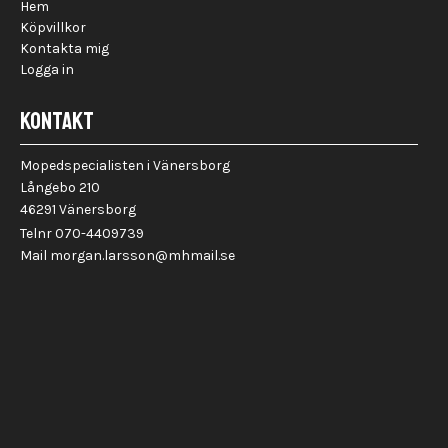
Hem
Köpvillkor
Kontakta mig
Logga in
KONTAKT
Mopedspecialisten i Vänersborg
Långebo 210
46291 Vänersborg
Telnr 070-4409739
Mail morgan.larsson@mhmail.se