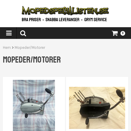
0
Hem
>
Mopeder/Motorer
MOPEDER/MOTORER