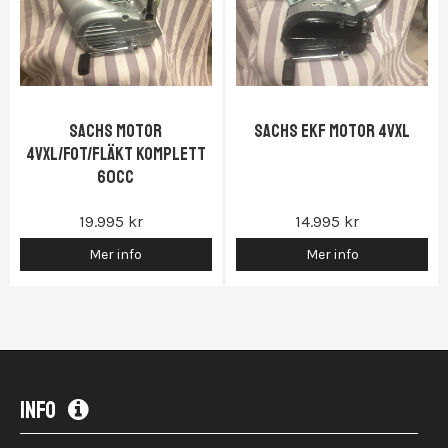
SACHS MOTOR
Sachs EKF motor 4vxl
4VXL/FOT/fläkt KOMPLETT
60CC
19.995 kr
14.995 kr
Mer info
Mer info
INFO