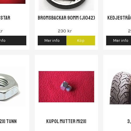
rstar
Bromsbackar 90mm (J1042)
Kedjesträ
kr
230 kr
2
nfo
Mer info
Köp
Mer info
2x1 tunn
Kupol mutter M12x1
3