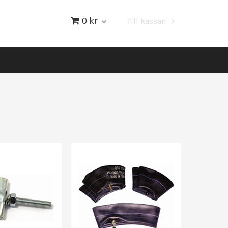
0 kr
Till kassan