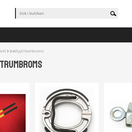
rett
>
Bakhjul/trumbroms
/TRUMBROMS