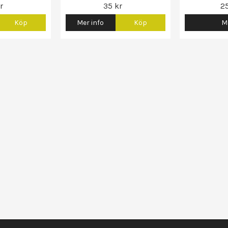
r
35 kr
2
Köp
Mer info
Köp
Me