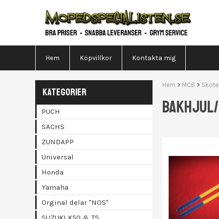
Hem
Köpvillkor
Kontakta mig
Hem
>
MCB
>
Skote
KATEGORIER
BAKHJUL
PUCH
SACHS
ZUNDAPP
Universal
Honda
Yamaha
Orginal delar "NOS"
SUZUKI K50 & TS