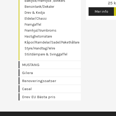
Baklyse/Framlyse , Blinkers
25 k
Bensintank/Dekaler
Mer info
Drev & Kedja
Eldelar/Chassi
Framgaffel
Framhjul/trumbroms
Hastighetsmätare
Kåpor/Ramdelar/Sadel/Pakethållare
Styre/Handtag/Wire
Stötdämpare & Svinggaffel
MUSTANG
Gilera
Renoveringssatser
Casal
Drev EU Bästa pris