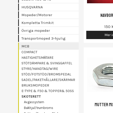
HUSQVARNA
Navbo
Mopeder/Motorer
Kompletta Trimkit
150 
Övriga mopeder
Mer i
Transportmoped 3-hjulig
MCB
COMPACT
HASTIGHETSMÄTARE
STÖTDÄMPARE & SVINGGAFFEL
STYRE/HANDTAG/WIRE
STÖD/FOTSTÖD/BROMSPEDAL
SADEL/PAKETHÅLLARE/SKÄRMAR
BRUKSMOPEDER
E-TYPE & F50 & TOPPER& 50SS
SKOTERETT
Avgassystem
Mutter M1
Bakhjul/trumbroms