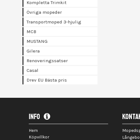
Kompletta Trimkit
Övriga mopeder
Transportmoped 3-hjulig
MCB
MUSTANG
Gilera
Renoveringssatser
Casal
Drev EU Bästa pris
INFO
KONTA
Hem
Mopedspe
Köpvillkor
Långebo