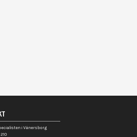
KT
cialisten i Vänersborg
 210