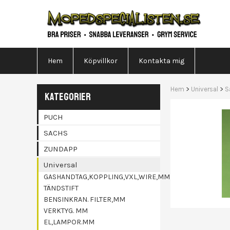
Hem
Köpvillkor
Kontakta mig
Hem
>
Universal
>
S
KATEGORIER
PUCH
SACHS
ZUNDAPP
Universal
GASHANDTAG,KOPPLING,VXL,WIRE,MM
TÄNDSTIFT
BENSINKRAN. FILTER,MM
VERKTYG. MM
EL,LAMPOR.MM