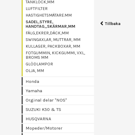
TANKLOCK,MM
LUFTFILTER
HASTIGHETSMÄTARE.MM
SADEL,STYRE,
Tillbaka
HANDTAG,,SKÄRMAR,MM
FÄLG,EKRER,DÄCK,MM
SWINGAXLAR, MUTTRAR, MM
KULLAGER, PACKBOXAR, MM
FOTGUMMIN, KICKGUMMI, VXL,
BROMS MM
GLÖDLAMPOR
OLJA, MM
Honda
Yamaha
Orginal delar "NOS"
SUZUKI K50 & TS
HUSQVARNA
Mopeder/Motorer