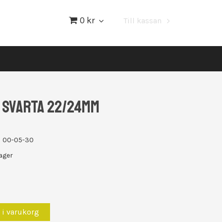
0 kr
Till kassan
 SVARTA 22/24MM
00-05-30
lager
 i varukorg