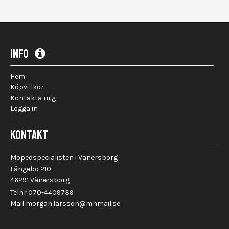
Gas...)
INFO
Hem
Köpvillkor
Kontakta mig
Logga in
KONTAKT
Mopedspecialisten i Vänersborg
Långebo 210
46291 Vänersborg
Telnr 070-4409739
Mail morgan.larsson@mhmail.se