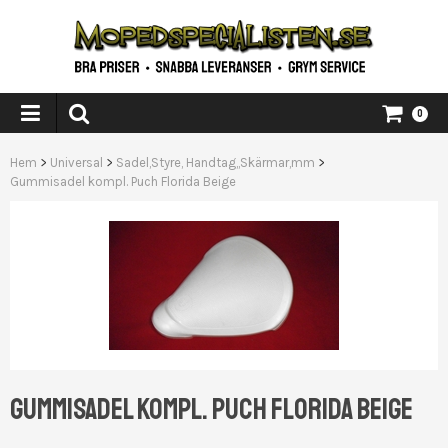
0
Hem
>
Universal
>
Sadel,Styre, Handtag,,Skärmar,mm
>
Gummisadel kompl. Puch Florida Beige
GUMMISADEL KOMPL. PUCH FLORIDA BEIGE